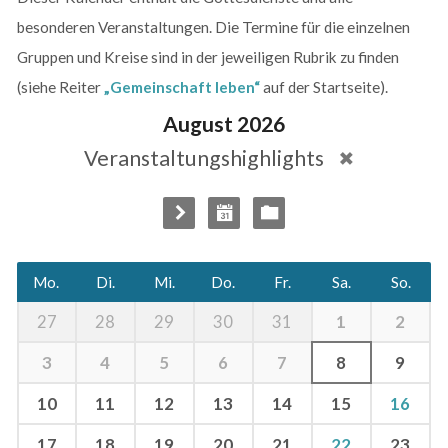
besonderen Veranstaltungen. Die Termine für die einzelnen
Gruppen und Kreise sind in der jeweiligen Rubrik zu finden
(siehe Reiter
„Gemeinschaft leben“
auf der Startseite).
August 2026
Veranstaltungshighlights
Mo.
Di.
Mi.
Do.
Fr.
Sa.
So.
1
2
27
28
29
30
31
3
4
5
6
7
8
9
10
11
12
13
14
15
16
17
18
19
20
21
22
23