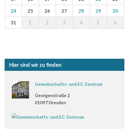
24
25
26
27
28
29
30
31
1
2
3
4
5
6
Hier sind wir zu finden
Gemeinschafts- und EC-Zentrum
Georgenstraße 2
01097 Dresden