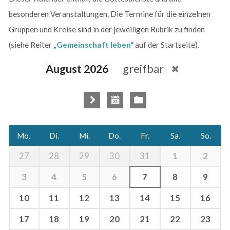
besonderen Veranstaltungen. Die Termine für die einzelnen
Gruppen und Kreise sind in der jeweiligen Rubrik zu finden
(siehe Reiter
„Gemeinschaft leben“
auf der Startseite).
August 2026
greifbar
Mo.
Di.
Mi.
Do.
Fr.
Sa.
So.
1
2
27
28
29
30
31
3
4
5
6
7
8
9
10
11
12
13
14
15
16
17
18
19
20
21
22
23