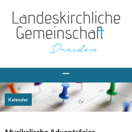
Kalender
Musikalische Adventsfeier