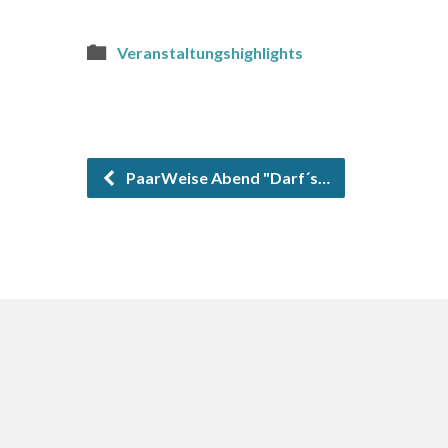
Veranstaltungshighlights
PaarWeise Abend "Darf´s…