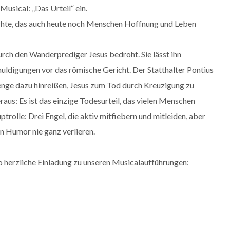
usical: „Das Urteil“ ein.
chte, das auch heute noch Menschen Hoffnung und Leben
durch den Wanderprediger Jesus bedroht. Sie lässt ihn
uldigungen vor das römische Gericht. Der Statthalter Pontius
enge dazu hinreißen, Jesus zum Tod durch Kreuzigung zu
 heraus: Es ist das einzige Todesurteil, das vielen Menschen
rolle: Drei Engel, die aktiv mitfiebern und mitleiden, aber
n Humor nie ganz verlieren.
so herzliche Einladung zu unseren Musicalaufführungen: